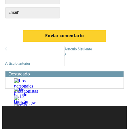
Artículo Siguiente
Artículo anterior
Destacado
He ganado el Premio Nostromo
Los personajes protagonistas de La canción de Hands