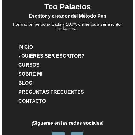
Teo Palacios
Barbanegra: el pirata más temido de los mares
Escritor y creador del Método Pen
Formación personalizada y 100% online para ser escritor
profesional.
Catalina de la Cerda: camarera mayor de la reina
Cómo escribir diálogos que ayuden a tu trama
Margarita
Técnicas para planificar escenas en tu novela
INICIO
Alexander Spotswoods, un gobernador contra un
Cómo escribir diálogos efectivos
¿QUIERES SER ESCRITOR?
pirata
CURSOS
Cómo crear una plataforma de autor en redes sociales
Cómo manejar el ritmo narrativo en tu novela
SOBRE MI
La batalla de Zalaca
Cómo construir escenas para tus novelas
BLOG
PREGUNTAS FRECUENTES
CONTACTO
¡Sígueme en las redes sociales!