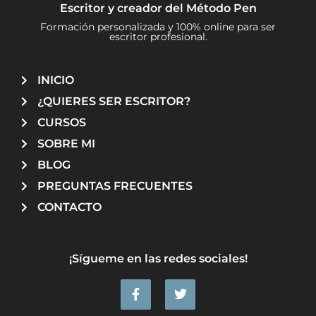
Escritor y creador del Método Pen
Cómo manejar el ritmo narrativo en tu novela
Formación personalizada y 100% online para ser
escritor profesional.
Cómo construir escenas para tus novelas
La batalla de Zalaca
INICIO
¿QUIERES SER ESCRITOR?
CURSOS
SOBRE MI
BLOG
PREGUNTAS FRECUENTES
CONTACTO
¡Sígueme en las redes sociales!