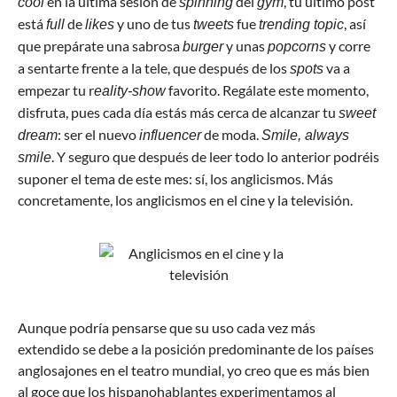
en la última sesión de
del
, tu último post
cool
spinning
gym
está
de
y uno de tus
fue
, así
full
likes
tweets
trending topic
que prepárate una sabrosa
y unas
y corre
burger
popcorns
a sentarte frente a la tele, que después de los
va a
spots
empezar tu r
favorito. Regálate este momento,
eality-show
disfruta, pues cada día estás más cerca de alcanzar tu
sweet
: ser el nuevo
de moda.
dream
influencer
Smile, always
. Y seguro que después de leer todo lo anterior podréis
smile
suponer el tema de este mes: sí, los anglicismos. Más
concretamente, los anglicismos en el cine y la televisión.
Aunque podría pensarse que su uso cada vez más
extendido se debe a la posición predominante de los países
anglosajones en el teatro mundial, yo creo que es más bien
al goce que los hispanohablantes experimentamos al