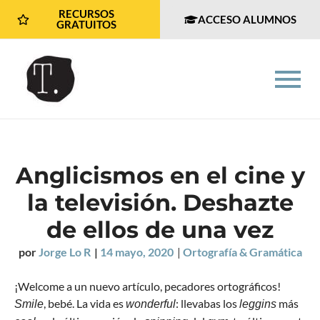
RECURSOS
ACCESO ALUMNOS
GRATUITOS
Anglicismos en el cine y
la televisión. Deshazte
de ellos de una vez
por
Jorge Lo R
|
14 mayo, 2020
|
Ortografía & Gramática
¡Welcome a un nuevo artículo, pecadores ortográficos!
, bebé. La vida es
: llevabas los
más
Smile
wonderful
leggins