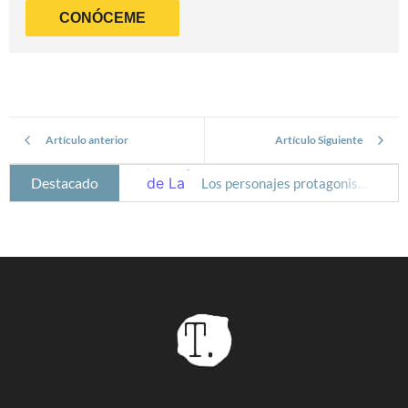
CONÓCEME
Artículo anterior
Artículo Siguiente
Destacado
Los personajes protagonistas de La canción de Hands
He ganado el Premio Nostromo
Barbanegra: el pirata más temido de los mares
Catalina de la Cerda: camarera mayor de la reina Margarita
Cómo escribir diálogos que ayuden a tu trama
Técnicas para planificar escenas en tu novela
Alexander Spotswoods, un gobernador contra un pirata
Cómo crear una plataforma de autor en redes sociales
Teo Palacios
Cómo escribir diálogos efectivos