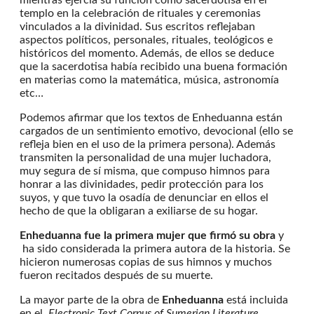
mientras ejercía su función como sacerdotisa en el
templo en la celebración de rituales y ceremonias
vinculados a la divinidad. Sus escritos reflejaban
aspectos políticos, personales, rituales, teológicos e
históricos del momento. Además, de ellos se deduce
que la sacerdotisa había recibido una buena formación
en materias como la matemática, música, astronomía
etc…
Podemos afirmar que los textos de Enheduanna están
cargados de un sentimiento emotivo, devocional (ello se
refleja bien en el uso de la primera persona). Además
transmiten la personalidad de una mujer luchadora,
muy segura de sí misma, que compuso himnos para
honrar a las divinidades, pedir protección para los
suyos, y que tuvo la osadía de denunciar en ellos el
hecho de que la obligaran a exiliarse de su hogar.
Enheduanna fue la primera mujer que firmó su obra
y
ha sido considerada la primera autora de la historia. Se
hicieron numerosas copias de sus himnos y muchos
fueron recitados después de su muerte.
La mayor parte de la obra de
Enheduanna
está incluida
en el
Electronic Text Corpus of Sumerian Literature