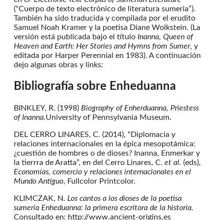
(“Cuerpo de texto electrónico de literatura sumeria”).
También ha sido traducida y compilada por el erudito
Samuel Noah Kramer y la poetisa Diane Wolkstein. (La
versión está publicada bajo el título
Inanna, Queen of
Heaven and Earth: Her Stories and Hymns from Sumer
, y
editada por Harper Perennial en 1983). A continuación
dejo algunas obras y links:
Bibliografía sobre Enheduanna
BINKLEY, R. (1998)
Biography of Enherduanna, Priestess
of Inanna.
University of Pennsylvania Museum.
DEL CERRO LINARES, C. (2014), “Diplomacia y
relaciones internacionales en la épica mesopotámica:
¿cuestión de hombres o de dioses? Inanna, Enmerkar y
la tierrra de Aratta”, en del Cerro Linares, C.
et al.
(eds),
Economías, comercio y relaciones internacionales en el
Mundo Antiguo
, Fullcolor Printcolor.
KLIMCZAK, N.
Los cantos a los dioses de la poetisa
sumeria Enheduanna: la primera escritora de la historia.
Consultado en: http://www.ancient-origins.es