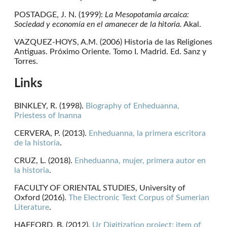
POSTADGE, J. N. (1999):
La Mesopotamia arcaica:
Sociedad y economía en el amanecer de la hitoria.
Akal.
VAZQUEZ-HOYS, A.M. (2006) Historia de las Religiones
Antiguas. Próximo Oriente. Tomo I. Madrid. Ed. Sanz y
Torres.
Links
BINKLEY, R. (1998).
Biography of Enheduanna,
Priestess of Inanna
CERVERA, P. (2013).
Enheduanna, la primera escritora
de la historia
.
CRUZ, L. (2018).
Enheduanna, mujer, primera autor en
la historia
.
FACULTY OF ORIENTAL STUDIES, University of
Oxford (2016).
The Electronic Text Corpus of Sumerian
Literature
.
HAFFORD, B. (2012).
Ur Digitization project: item of