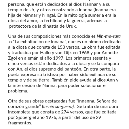
persona, que están dedicados al dios Nannar y a su
templo de Ur, y otros ensalzando a Inanna (Inanna era
hija de Nannar y Ningal. En la mitología sumeria era la
diosa del amor, la fertilidad y la guerra, además la
protectora de la dinastía de Uruk.
Una de sus composiciones más conocida es
Nin-me-sara
o “La exhaltación de Innana”, que es un himno dedicado
a la diosa que consta de 153 versos. La obra fue editada
y traducida por Hallo y van Dijk en 1968 y por Annette
Zgol en alemán el año 1997. Los primeros sesenta y
cinco versos están dedicados a la diosa y se la compara
con An, el dios supremo del panteón. En otra parte, la
poeta expresa su tristeza por haber sido exiliada de su
templo y de su tierra. También pide ayuda al dios Ann y
la intercesión de Nanna, para poder solucionar el
problema.
Otra de sus obras destacadas fue “Innanna. Señora de
corazón grande” (
In-nin sa-gur-ra).
Se trata de una obra
incompleta que consta de 274 versos, que fue editada
por Sjoberg el año 1976, a partir del uso de 29
fragmentos.