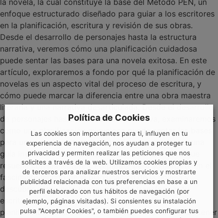
la novela, la cual constituye la base del Método PEN, un
enfoque estructurado diseñado para guiar a los escritores
en la planificación, escritura y revisión de sus obras.
Desde el desarrollo de personajes hasta la estructura
narrativa, veremos cómo una planificación cuidadosa
puede sentar las bases para una novela exitosa. En este
artículo, exploraremos a fondo por qué la planificación de
novelas es un aspecto vital del proceso de escritura, y
cómo puede marcar la diferencia entre una obra maestra
literaria y una narrativa desarticulada. Desde el desarrollo
Política de Cookies
de personajes hasta la estructura narrativa, examinaremos
cómo una planificación minuciosa puede sentar las bases
Las cookies son importantes para ti, influyen en tu
para una novela exitosa, brindando a los escritores una
experiencia de navegación, nos ayudan a proteger tu
privacidad y permiten realizar las peticiones que nos
guía invaluable en su búsqueda de crear una obra que
solicites a través de la web. Utilizamos cookies propias y
resuene con los lectores. Prepárate para sumergirte en el
de terceros para analizar nuestros servicios y mostrarte
fascinante mundo de la planificación de la novela y
publicidad relacionada con tus preferencias en base a un
descubrir cómo este proceso puede transformar tu
perfil elaborado con tus hábitos de navegación (por
escritura para siempre. Claridad de la visión La
ejemplo, páginas visitadas). Si consientes su instalación
pulsa "Aceptar Cookies", o también puedes configurar tus
planificación detallada de una novela no solo implica tener