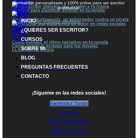
Formación personalizada y 100% online para ser escritor
Margarita
Cómo escribir diálogos que ayuden a tu trama
profesional.
Técnicas para planificar escenas en tu novela
Alexander Spotswoods, un gobernador contra un pirata
INICIO
Cómo escribir diálogos efectivos
Cómo crear una plataforma de autor en redes sociales
¿QUIERES SER ESCRITOR?
CURSOS
Cómo manejar el ritmo narrativo en tu novela
Cómo construir escenas para tus novelas
SOBRE MI
La batalla de Zalaca
BLOG
PREGUNTAS FRECUENTES
CONTACTO
¡Sígueme en las redes sociales!
Facebook-f
Twitter
Aviso Legal
Política de Privacidad
Política de Cookies