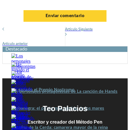
Artículo Siguiente
Artículo anterior
Destacado
He ganado el Premio Nostromo
Los personajes protagonistas de La canción de Hands
Teo Palacios
Barbanegra: el pirata más temido de los mares
Escritor y creador del Método Pen
Catalina de la Cerda: camarera mayor de la reina