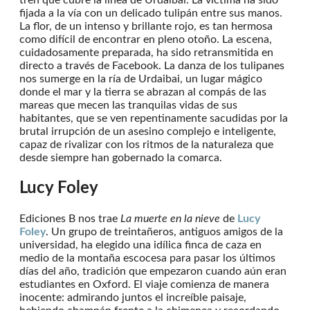
tren que cubre la línea de Urdaibai. La víctima ha sido
fijada a la vía con un delicado tulipán entre sus manos.
La flor, de un intenso y brillante rojo, es tan hermosa
como difícil de encontrar en pleno otoño. La escena,
cuidadosamente preparada, ha sido retransmitida en
directo a través de Facebook. La danza de los tulipanes
nos sumerge en la ría de Urdaibai, un lugar mágico
donde el mar y la tierra se abrazan al compás de las
mareas que mecen las tranquilas vidas de sus
habitantes, que se ven repentinamente sacudidas por la
brutal irrupción de un asesino complejo e inteligente,
capaz de rivalizar con los ritmos de la naturaleza que
desde siempre han gobernado la comarca.
Lucy Foley
Ediciones B nos trae
La muerte en la nieve
de
Lucy
Foley
. Un grupo de treintañeros, antiguos amigos de la
universidad, ha elegido una idílica finca de caza en
medio de la montaña escocesa para pasar los últimos
días del año, tradición que empezaron cuando aún eran
estudiantes en Oxford. El viaje comienza de manera
inocente: admirando juntos el increíble paisaje,