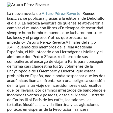
La nueva novela de
Arturo Pérez-Reverte
:
Buenos
hombres
, se publicará gracias a la editorial de Debolsillo
el día 3. La heroica aventura de quienes se atrevieron a
cambiar el mundo con libros «En tiempos de oscuridad
siempre hubo hombres buenos que lucharon por traer
las luces y el progreso. Y otros que procuraron
impedirlo». Arturo Pérez-Reverte A finales del siglo
XVIII, cuando dos miembros de la Real Academia
Española, el bibliotecario don Hermógenes Molina y el
almirante don Pedro Zárate, recibieron de sus
compañeros el encargo de viajar a París para conseguir
de forma casi clandestina los 28 volúmenes de la
Encyclopédie de D’Alembert y Diderot, que estaba
prohibida en España, nadie podía sospechar que los dos
académicos iban a enfrentarse a una peligrosa sucesión
de intrigas, a un viaje de incertidumbres y sobresaltos
que los llevaría, por caminos infestados de bandoleros e
incómodas ventas y posadas, desde el Madrid ilustrado
de Carlos III al París de los cafés, los salones, las
tertulias filosóficas, la vida libertina y las agitaciones
políticas en vísperas de la Revolución francesa.