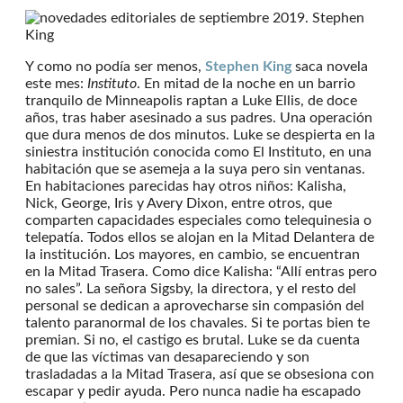
Y como no podía ser menos,
Stephen King
saca novela
este mes:
Instituto
. En mitad de la noche en un barrio
tranquilo de Minneapolis raptan a Luke Ellis, de doce
años, tras haber asesinado a sus padres. Una operación
que dura menos de dos minutos. Luke se despierta en la
siniestra institución conocida como El Instituto, en una
habitación que se asemeja a la suya pero sin ventanas.
En habitaciones parecidas hay otros niños: Kalisha,
Nick, George, Iris y Avery Dixon, entre otros, que
comparten capacidades especiales como telequinesia o
telepatía. Todos ellos se alojan en la Mitad Delantera de
la institución. Los mayores, en cambio, se encuentran
en la Mitad Trasera. Como dice Kalisha: “Allí entras pero
no sales”. La señora Sigsby, la directora, y el resto del
personal se dedican a aprovecharse sin compasión del
talento paranormal de los chavales. Si te portas bien te
premian. Si no, el castigo es brutal. Luke se da cuenta
de que las víctimas van desapareciendo y son
trasladadas a la Mitad Trasera, así que se obsesiona con
escapar y pedir ayuda. Pero nunca nadie ha escapado