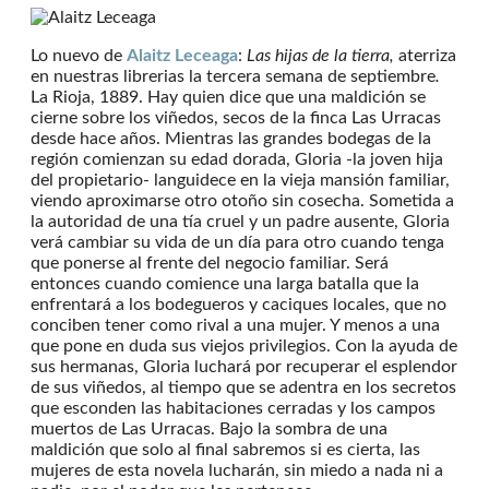
Lo nuevo de
Alaitz Leceaga
:
Las hijas de la tierra,
aterriza
en nuestras librerias la tercera semana de septiembre
.
La Rioja, 1889. Hay quien dice que una maldición se
cierne sobre los viñedos, secos de la finca Las Urracas
desde hace años. Mientras las grandes bodegas de la
región comienzan su edad dorada, Gloria -la joven hija
del propietario- languidece en la vieja mansión familiar,
viendo aproximarse otro otoño sin cosecha. Sometida a
la autoridad de una tía cruel y un padre ausente, Gloria
verá cambiar su vida de un día para otro cuando tenga
que ponerse al frente del negocio familiar. Será
entonces cuando comience una larga batalla que la
enfrentará a los bodegueros y caciques locales, que no
conciben tener como rival a una mujer. Y menos a una
que pone en duda sus viejos privilegios. Con la ayuda de
sus hermanas, Gloria luchará por recuperar el esplendor
de sus viñedos, al tiempo que se adentra en los secretos
que esconden las habitaciones cerradas y los campos
muertos de Las Urracas. Bajo la sombra de una
maldición que solo al final sabremos si es cierta, las
mujeres de esta novela lucharán, sin miedo a nada ni a