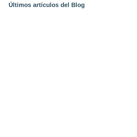
Últimos artículos del Blog
Los personajes protagonistas de La canción
de Hands
He ganado el Premio Nostromo
Barbanegra: el pirata más temido de los mares