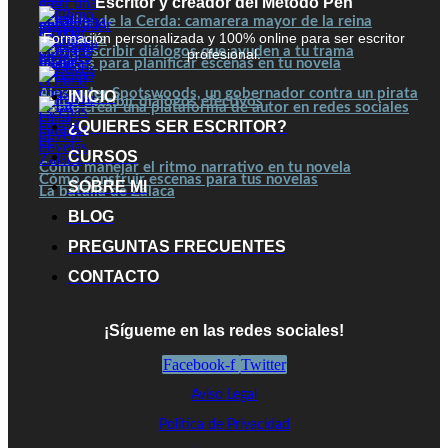
Escritor y creador del Método Pen
Catalina de la Cerda: camarera mayor de la reina
Formación personalizada y 100% online para ser escritor
Margarita
Cómo escribir diálogos que ayuden a tu trama
profesional.
Técnicas para planificar escenas en tu novela
Alexander Spotswoods, un gobernador contra un pirata
INICIO
Cómo escribir diálogos efectivos
Cómo crear una plataforma de autor en redes sociales
¿QUIERES SER ESCRITOR?
CURSOS
Cómo manejar el ritmo narrativo en tu novela
Cómo construir escenas para tus novelas
SOBRE MI
La batalla de Zalaca
BLOG
PREGUNTAS FRECUENTES
CONTACTO
¡Sígueme en las redes sociales!
Facebook-f
Twitter
Aviso Legal
Política de Privacidad