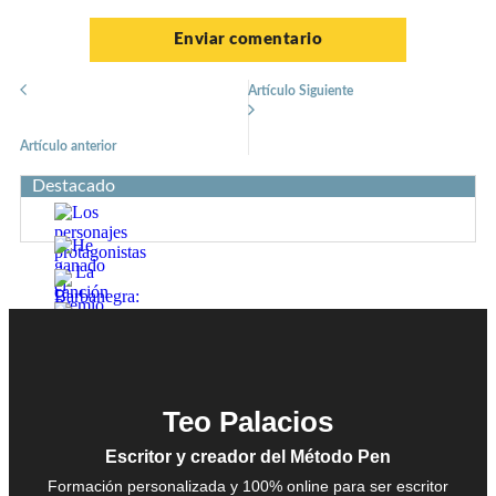
Artículo Siguiente
Artículo anterior
Destacado
He ganado el Premio Nostromo
Los personajes protagonistas de La canción de Hands
Teo Palacios
Barbanegra: el pirata más temido de los mares
Escritor y creador del Método Pen
Formación personalizada y 100% online para ser escritor