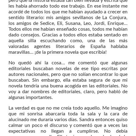
pero que la historia estaba tan bien llevada y escrita que
les había ahorrado todo ese trabajo. En ese instante me
acordé de todos los que me habían ayudado a crecer en
sentido literario: mis amigos sevillanos de La Conjura,
los amigos de Sedice, Eli, Susana, Leo, Jordi, Enrique…
Todos ellos me habían enseñado cosas, todos me habían
dado consejos. Gracias a todos ellos estaba sentado en
aquella silla escuchando como, una de las más
valoradas agentes literarios de España hablaba
maravillas… ¡de la primera novela que escribía!
No quedó ahí la cosa… me comentó que algunas
editoriales buscaban novelas de ese tipo escritas por
autores nacionales, pero que no solían encontrar lo que
buscaban. Sin embargo, ella estaba segura de que mi
novela tendría una buena acogida en las editoriales. No
voy a dar nombres de editoriales, claro, pero habló de
algunas importantes.
La verdad es que no me creía todo aquello. Me imagino
que mi sonrisa abarcaría toda la sala y la cara de
alucinado me duraría varios días. Sandra entonces quiso
calmar un poco el discurso y comentó que a veces las
expectativas no llegan a cumplirse. No debía