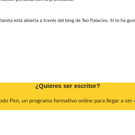
nita está abierta a través del blog de Teo Palacios. Si te ha gus
¿Quieres ser escritor?
do Pen, un programa formativo online para llegar a ser e