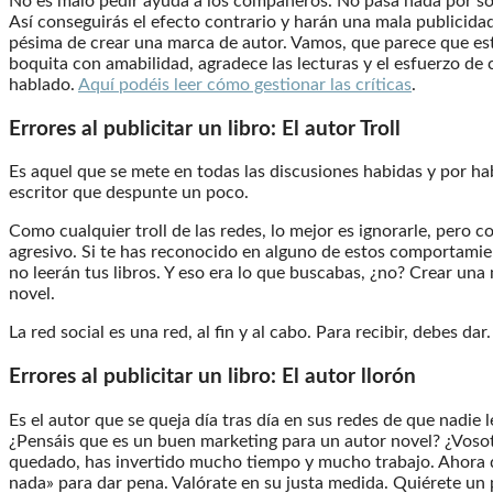
No es malo pedir ayuda a los compañeros. No pasa nada por sol
Así conseguirás el efecto contrario y harán una mala publicidad 
pésima de crear una marca de autor. Vamos, que parece que esta
boquita con amabilidad, agradece las lecturas y el esfuerzo d
hablado.
Aquí podéis leer cómo gestionar las críticas
.
Errores al publicitar un libro:
El autor Troll
Es aquel que se mete en todas las discusiones habidas y por hab
escritor que despunte un poco.
Como cualquier troll de las redes, lo mejor es ignorarle, pero 
agresivo. Si te has reconocido en alguno de estos comportami
no leerán tus libros. Y eso era lo que buscabas, ¿no? Crear una
novel.
La red social es una red, al fin y al cabo. Para recibir, debes d
Errores al publicitar un libro:
El autor llorón
Es el autor que se queja día tras día en sus redes de que nadie 
¿Pensáis que es un buen marketing para un autor novel? ¿Vosot
quedado, has invertido mucho tiempo y mucho trabajo. Ahora de
nada» para dar pena. Valórate en su justa medida. Quiérete un p