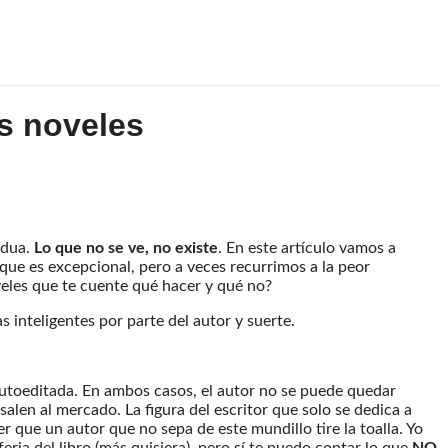
es noveles
rdua.
Lo que no se ve, no existe
. En este artículo vamos a
ue es excepcional, pero a veces recurrimos a la peor
oveles que te cuente qué hacer y qué no?
 inteligentes por parte del autor y suerte.
s autoeditada. En ambos casos, el autor no se puede quedar
salen al mercado. La figura del escritor que solo se dedica a
r que un autor que no sepa de este mundillo tire la toalla. Yo
ria del libro (más quisiera), pero sí te puedo contar lo que
NO