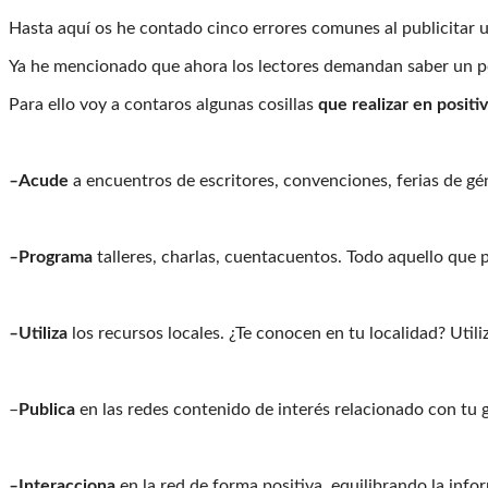
Hasta aquí os he contado cinco errores comunes al publicitar u
Ya he mencionado que ahora los lectores demandan saber un poc
Para ello voy a contaros algunas cosillas
que realizar en positi
–
Acude
a encuentros de escritores, convenciones, ferias de gé
–
Programa
talleres, charlas, cuentacuentos. Todo aquello que 
–
Utiliza
los recursos locales. ¿Te conocen en tu localidad? Utili
–
Publica
en las redes contenido de interés relacionado con tu 
–
Interacciona
en la red de forma positiva, equilibrando la info