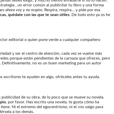
 jamás debes exigir, y mucho menos enfadarte si no lo hacen.
trategia , un error común al publicitar tu libro y una forma
es ahora voy y no respiro
. Respira, respira… y pide por esa
ticas, quédate con las que te sean útiles
. De todo esto ya os he
sector editorial o quien pone verde a cualquier compañero
riedad y ser el centro de atención, cada vez se vuelve más
redes porque están pendientes de la carnaza que ofreces, pero
ed. Definitivamente, no es un buen marketing para un autor
ros escritores te ayuden en algo, ofréceles antes tu ayuda.
 la publicidad de su obra, de lo poco que se mueve su novela.
pio
, por favor. Has escrito una novela, te gusta cómo ha
iene. Ni el extremo del egocentrismo, ni el «no valgo para
dérsela a los demás.