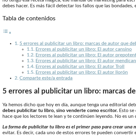
debes hacer. Es más fácil detectar los fallos que las bondades, 
Tabla de contenidos
5 errores al publicitar un libro: marcas de autor que de
Errores al publicitar un libro: El autor cansino
Errores al publicitar un libro: El autor prepoten
Errores al publicitar un libro: El autor mendica
Errores al publicitar un libro: El autor Troll
Errores al publicitar un libro: El autor llorón
Comparte este/a entrada
5 errores al publicitar un libro: marcas d
Ya hemos dicho que hoy en día, aunque tenga una editorial detr
debes publicitar tu libro, sino venderte como escritor.
Esto se
hace que los lectores te lean y te continúen leyendo. No es un 
La forma de publicitar tu libro es el primer paso para crear una
evitar. Es decir, cada uno de estos errores te pueden convertir 