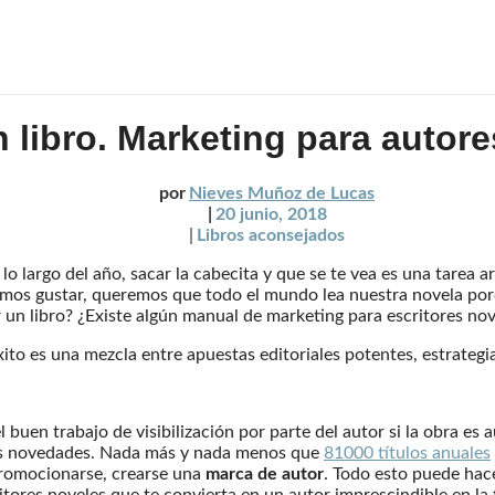
un libro. Marketing para autor
por
Nieves Muñoz de Lucas
|
20 junio, 2018
|
Libros aconsejados
lo largo del año, sacar la cabecita y que se te vea es una tarea a
mos gustar, queremos que todo el mundo lea nuestra novela porq
ar un libro? ¿Existe algún manual de marketing para escritores n
to es una mezcla entre apuestas editoriales potentes, estrategias
el buen trabajo de visibilización por parte del autor si la obra e
 las novedades. Nada más y nada menos que
81000 títulos anuales
promocionarse, crearse una
marca de autor
. Todo esto puede hace
ores noveles que te convierta en un autor imprescindible en la fe