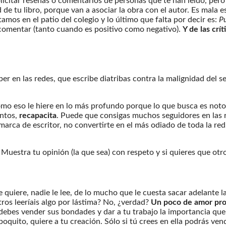
icitar reseñas o comentarios de personas que te han leído, pero
de tu libro, porque van a asociar la obra con el autor. Es mala es
mos en el patio del colegio y lo último que falta por decir es:
Pu
e comentar (tanto cuando es positivo como negativo).
Y de las crí
er en las redes, que escribe diatribas contra la malignidad del 
como eso le hiere en lo más profundo porque lo que busca es noto
entos,
recapacita
. Puede que consigas muchos seguidores en las 
 marca de escritor, no convertirte en el más odiado de toda la r
ar. Muestra tu opinión (la que sea) con respeto y si quieres que ot
le quiere, nadie le lee, de lo mucho que le cuesta sacar adelante
ros leeríais algo por lástima? No, ¿verdad?
Un poco de amor pro
bes vender sus bondades y dar a tu trabajo la importancia que t
oquito, quiere a tu creación. Sólo si tú crees en ella podrás ven