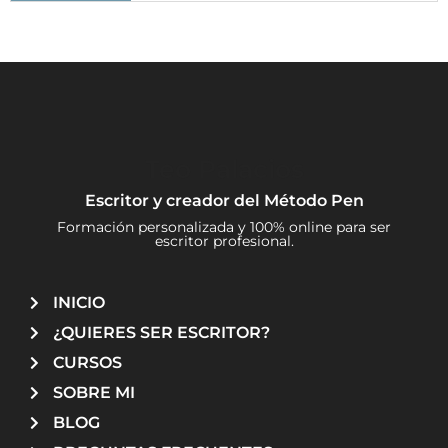
He ganado el Premio Nostromo
Barbanegra: el pirata más temido de los mares
Catalina de la Cerda: camarera mayor de la reina Margarita
Cómo escribir diálogos que ayuden a tu trama
Técnicas para planificar escenas en tu novela
Alexander Spotswoods, un gobernador contra un pirata
Teo Palacios
Cómo crear una plataforma de autor en redes sociales
Escritor y creador del Método Pen
Cómo escribir diálogos efectivos
Formación personalizada y 100% online para ser
escritor profesional.
Cómo manejar el ritmo narrativo en tu novela
Cómo construir escenas para tus novelas
INICIO
La batalla de Zalaca
¿QUIERES SER ESCRITOR?
CURSOS
SOBRE MI
BLOG