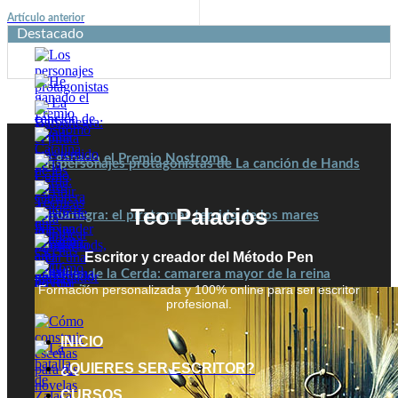
Artículo anterior
Destacado
He ganado el Premio Nostromo
Los personajes protagonistas de La canción de Hands
Teo Palacios
Barbanegra: el pirata más temido de los mares
Escritor y creador del Método Pen
Catalina de la Cerda: camarera mayor de la reina
Formación personalizada y 100% online para ser escritor
Margarita
Cómo escribir diálogos que ayuden a tu trama
profesional.
Técnicas para planificar escenas en tu novela
Alexander Spotswoods, un gobernador contra un pirata
INICIO
Cómo escribir diálogos efectivos
Cómo crear una plataforma de autor en redes sociales
¿QUIERES SER ESCRITOR?
CURSOS