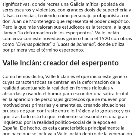
significativas, donde recrea una Galicia mítica poblada de
seres oscuros y violentos, con grandes dosis de superchería y
falsas creencias, teniendo como personaje protagonista a un
don Juan de Montenegro que representa el poder despótico.
Pero la que más valoran sus estudiosos es la tercera, a la que
llaman “la deformación de los esperpentos”. Valle Inclán
comienza con este novedosos género hacia el 1920 con obras
como “
Divinas palabras” o “Luces de bohemia”,
donde utiliza
por primera vez el término esperpento.
Valle Inclán: creador del esperpento
Como hemos dicho, Valle Inclán es el que inicia este género
cuyas características se centran en la deformación de la
realidad acentuando la realidad en formas ridículas y
absurdas y usando el humor para esconder una sátira brutal;
en la aparición de personajes grotescos que se mueven por
motivaciones primarias y elementales, creando situaciones
bruscas de gran contraste entre lo trágico y lo grotesco; y en
que tras todo esto lo que realmente se esconde es una gran
inquietud por la realidad político-social de la época en
España. De hecho, es esta característica principalmente la
que hace que se incluya a Valle Inclán dentro de la generación