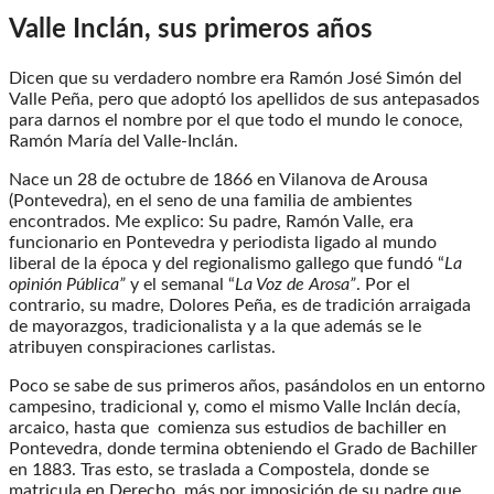
Valle Inclán, sus primeros años
Dicen que su verdadero nombre era Ramón José Simón del
Valle Peña, pero que adoptó los apellidos de sus antepasados
para darnos el nombre por el que todo el mundo le conoce,
Ramón María del Valle-Inclán.
Nace un 28 de octubre de 1866 en Vilanova de Arousa
(Pontevedra), en el seno de una familia de ambientes
encontrados. Me explico: Su padre, Ramón Valle, era
funcionario en Pontevedra y periodista ligado al mundo
liberal de la época y del regionalismo gallego que fundó “
La
opinión Pública”
y el semanal “
La Voz de Arosa”
. Por el
contrario, su madre, Dolores Peña, es de tradición arraigada
de mayorazgos, tradicionalista y a la que además se le
atribuyen conspiraciones carlistas.
Poco se sabe de sus primeros años, pasándolos en un entorno
campesino, tradicional y, como el mismo Valle Inclán decía,
arcaico, hasta que comienza sus estudios de bachiller en
Pontevedra, donde termina obteniendo el Grado de Bachiller
en 1883. Tras esto, se traslada a Compostela, donde se
matricula en Derecho, más por imposición de su padre que