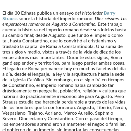
El día 30 Edhasa publica un ensayo d
el historiador
Barry
Strauss
sobre la historia del imperio romano:
Diez césares. Los
emperadores romanos de Augusto a Constantino.
Este trabajo
cuenta la histoira del Imperio romano desde sus inicios hasta
su cambio final; desde Augusto, que fundó el imperio como
tal, hasta Constantino, que lo convirtió al cristianismo y
trasladó la capital de Roma a Constantinopla. Una suma de
tres siglos y medio, vistos a través de la vida de diez de los
emperadores más importantes. Durante estos siglos, Roma
ganó esplendor y territorios, para luego perder ambas cosas.
El legado de Roma permanece hoy en muchas facetas del día
a día, desde el lenguaje, la ley y la arquitectura hasta la sede
de la Iglesia Católica. Sin embargo, en el siglo IV, en tiempos
de Constantino, el Imperio romano había cambiado tan
drásticamente en geografía, población, religión y cultura que
habría sido prácticamente irreconocible para Augusto. Pero
Strauss estudia esa herencia perdurable a través de las vidas
de los hombres que la conformaron: Augusto, Tiberio, Nerón,
Vespasiano, Trajano, Adriano, Marco Aurelio, Septimio
Severo, Diocleciano y Constantino. Con el paso del tiempo,
los emperadores aprendieron a mantener el negocio familiar,
el gobierno de un imperio, sin importar las consecuencias.