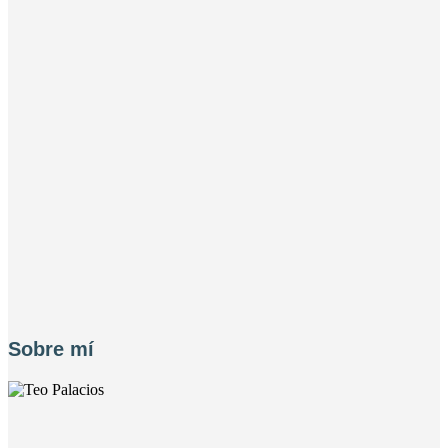
Los personajes protagonistas de La canción de
Hands
He ganado el Premio Nostromo
Barbanegra: el pirata más temido de los mares
Sobre mí