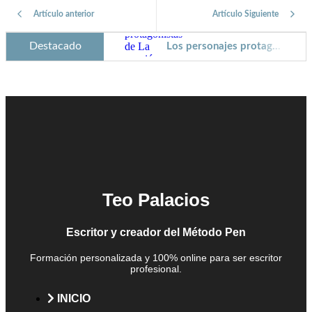
Artículo anterior
Artículo Siguiente
Destacado
Los personajes protagonistas de La canción de Hands
He ganado el Premio Nostromo
Barbanegra: el pirata más temido de los mares
Catalina de la Cerda: camarera mayor de la reina Margarita
Cómo escribir diálogos que ayuden a tu trama
Técnicas para planificar escenas en tu novela
Alexander Spotswoods, un gobernador contra un pirata
Cómo crear una plataforma de autor en redes sociales
Teo Palacios
Cómo escribir diálogos efectivos
Escritor y creador del Método Pen
Cómo manejar el ritmo narrativo en tu novela
Cómo construir escenas para tus novelas
Formación personalizada y 100% online para ser escritor
profesional.
La batalla de Zalaca
INICIO