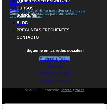
¿QUIERES SER ESCRITOR?
CURSOS
Cómo manejar el ritmo narrativo en tu novela
Cómo construir escenas para tus novelas
SOBRE MI
La batalla de Zalaca
BLOG
PREGUNTAS FRECUENTES
CONTACTO
¡Sígueme en las redes sociales!
Facebook-f
Twitter
Aviso Legal
Política de Privacidad
Política de Cookies
© 2023 – Desarrollo:
Interdigital.es