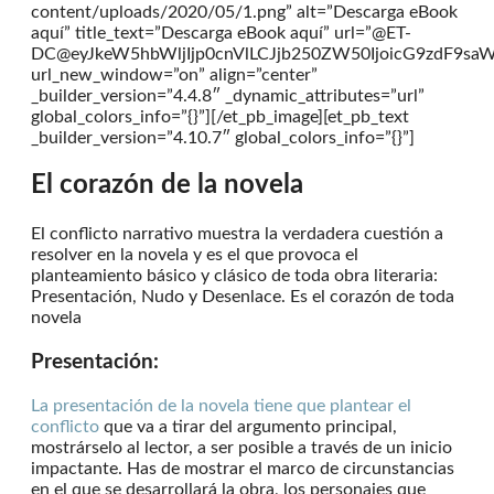
content/uploads/2020/05/1.png” alt=”Descarga eBook
aquí” title_text=”Descarga eBook aquí” url=”@ET-
DC@eyJkeW5hbWljIjp0cnVlLCJjb250ZW50IjoicG9zdF9sa
url_new_window=”on” align=”center”
_builder_version=”4.4.8″ _dynamic_attributes=”url”
global_colors_info=”{}”][/et_pb_image][et_pb_text
_builder_version=”4.10.7″ global_colors_info=”{}”]
El corazón de la novela
El conflicto narrativo muestra la verdadera cuestión a
resolver en la novela y es el que provoca el
planteamiento básico y clásico de toda obra literaria:
Presentación, Nudo y Desenlace. Es el corazón de toda
novela
Presentación:
La presentación de la novela tiene que plantear el
conflicto
que va a tirar del argumento principal,
mostrárselo al lector, a ser posible a través de un inicio
impactante. Has de mostrar el marco de circunstancias
en el que se desarrollará la obra, los personajes que