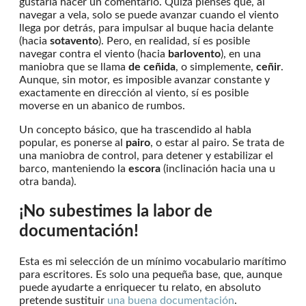
gustaría hacer un comentario. Quizá pienses que, al
navegar a vela, solo se puede avanzar cuando el viento
llega por detrás, para impulsar al buque hacia delante
(hacia
sotavento
). Pero, en realidad, sí es posible
navegar contra el viento (hacia
barlovento
), en una
maniobra que se llama
de ceñida
, o simplemente,
ceñir
.
Aunque, sin motor, es imposible avanzar constante y
exactamente en dirección al viento, sí es posible
moverse en un abanico de rumbos.
Un concepto básico, que ha trascendido al habla
popular, es ponerse al
pairo
, o estar al pairo. Se trata de
una maniobra de control, para detener y estabilizar el
barco, manteniendo la
escora
(inclinación hacia una u
otra banda).
¡No subestimes la labor de
documentación!
Esta es mi selección de un mínimo vocabulario marítimo
para escritores. Es solo una pequeña base, que, aunque
puede ayudarte a enriquecer tu relato, en absoluto
pretende sustituir
una buena documentación
.