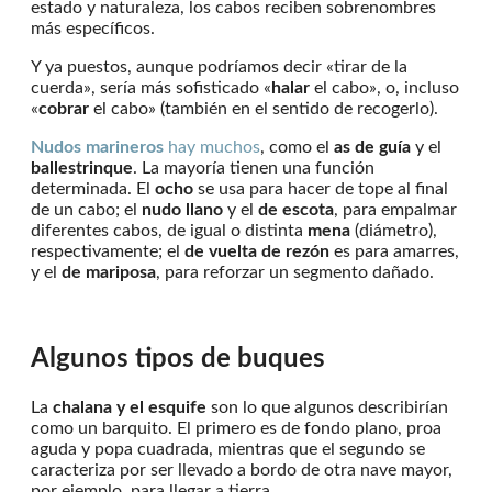
estado y naturaleza, los cabos reciben sobrenombres
más específicos.
Y ya puestos, aunque podríamos decir «tirar de la
cuerda», sería más sofisticado «
halar
el cabo», o, incluso
«
cobrar
el cabo» (también en el sentido de recogerlo).
Nudos marineros
hay muchos
, como el
as de guía
y el
ballestrinque
. La mayoría tienen una función
determinada. El
ocho
se usa para hacer de tope al final
de un cabo; el
nudo llano
y el
de escota
, para empalmar
diferentes cabos, de igual o distinta
mena
(diámetro),
respectivamente; el
de vuelta de rezón
es para amarres,
y el
de mariposa
, para reforzar un segmento dañado.
Algunos tipos de buques
La
chalana y el esquife
son lo que algunos describirían
como un barquito. El primero es de fondo plano, proa
aguda y popa cuadrada, mientras que el segundo se
caracteriza por ser llevado a bordo de otra nave mayor,
por ejemplo, para llegar a tierra.