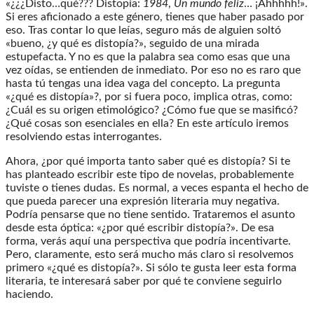
«¿¿¿Disto…qué??? Distopía:
1984
,
Un mundo feliz
… ¡Ahhhhh!».
Si eres aficionado a este género, tienes que haber pasado por
eso. Tras contar lo que leías, seguro más de alguien soltó
«bueno, ¿y qué es distopía?», seguido de una mirada
estupefacta. Y no es que la palabra sea como esas que una
vez oídas, se entienden de inmediato. Por eso no es raro que
hasta tú tengas una idea vaga del concepto. La pregunta
«¿qué es distopía»?, por si fuera poco, implica otras, como:
¿Cuál es su origen etimológico? ¿Cómo fue que se masificó?
¿Qué cosas son esenciales en ella? En este artículo iremos
resolviendo estas interrogantes.
Ahora, ¿por qué importa tanto saber qué es distopía? Si te
has planteado escribir este tipo de novelas, probablemente
tuviste o tienes dudas. Es normal, a veces espanta el hecho de
que pueda parecer una expresión literaria muy negativa.
Podría pensarse que no tiene sentido. Trataremos el asunto
desde esta óptica: «¿por qué escribir distopía?». De esa
forma, verás aquí una perspectiva que podría incentivarte.
Pero, claramente, esto será mucho más claro si resolvemos
primero «¿qué es distopía?». Si sólo te gusta leer esta forma
literaria, te interesará saber por qué te conviene seguirlo
haciendo.