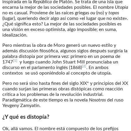
inspirada en la
República
de Platón. Se trata de una isla que
encarna la mejor de las sociedades posibles. El nombre
Utopía
no es casual. Proviene de las raíces griegas
ou
(no) y
topos
(lugar), queriendo decir algo así como «el lugar que no existe».
¿Qué significa esto? La mejor de las sociedades posibles es
una visión en exceso optimista, algo imposible; en suma,
idealización.
Pero mientras la obra de Moro generó un nuevo estilo y
además discusión filosófica, algunos siglos después surgiría la
palabra distopía por primera vez: primero en un poema de
[1]
1747
y luego cuando John Stuart Mill pronunciaba un
[2]
discurso en el parlamento inglés (1868)
. En ambos
contextos se usó oponiéndolo al concepto de utopía.
Pero no será sino hasta fines del siglo XIX* y principios del XX
cuando surjan las primeras obras distópicas como reacción
crítica a los problemas de la revolución industrial.
Paradigmática de este tiempo es la novela
Nosotros
del ruso
Yevgeny Zamyatin.
¿Y qué es distopía?
Ok, allá vamos. El nombre está compuesto de los prefijos