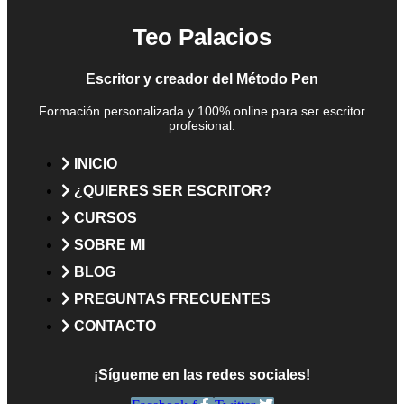
Cómo crear una plataforma de autor en redes sociales
Teo Palacios
Cómo escribir diálogos efectivos
Escritor y creador del Método Pen
Cómo manejar el ritmo narrativo en tu novela
Cómo construir escenas para tus novelas
Formación personalizada y 100% online para ser escritor
profesional.
La batalla de Zalaca
INICIO
¿QUIERES SER ESCRITOR?
CURSOS
SOBRE MI
BLOG
PREGUNTAS FRECUENTES
CONTACTO
¡Sígueme en las redes sociales!