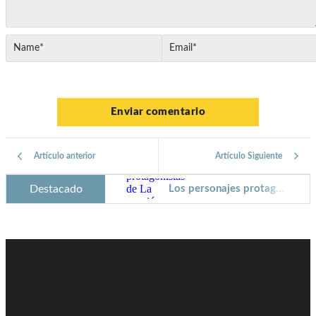
Artículo anterior
Artículo Siguiente
Destacado
Los personajes protagonistas de La canción de Hands
He ganado el Premio Nostromo
Barbanegra: el pirata más temido de los mares
Catalina de la Cerda: camarera mayor de la reina Margarita
Cómo escribir diálogos que ayuden a tu trama
Técnicas para planificar escenas en tu novela
Alexander Spotswoods, un gobernador contra un pirata