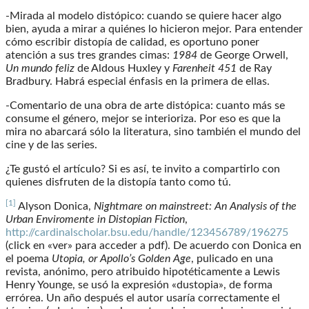
-Mirada al modelo distópico: cuando se quiere hacer algo
bien, ayuda a mirar a quiénes lo hicieron mejor. Para entender
cómo escribir distopía de calidad, es oportuno poner
atención a sus tres grandes cimas:
1984
de George Orwell,
Un mundo feliz
de Aldous Huxley y
Farenheit 451
de Ray
Bradbury. Habrá especial énfasis en la primera de ellas.
-Comentario de una obra de arte distópica: cuanto más se
consume el género, mejor se interioriza. Por eso es que la
mira no abarcará sólo la literatura, sino también el mundo del
cine y de las series.
¿Te gustó el artículo? Si es así, te invito a compartirlo con
quienes disfruten de la distopía tanto como tú.
[1]
Alyson Donica,
Nightmare on mainstreet: An Analysis of the
Urban Enviromente in Distopian Fiction
,
http://cardinalscholar.bsu.edu/handle/123456789/196275
(click en «ver» para acceder a pdf). De acuerdo con Donica en
el poema
Utopia, or Apollo’s Golden Age
, pulicado en una
revista, anónimo, pero atribuido hipotéticamente a Lewis
Henry Younge, se usó la expresión «dustopia», de forma
errórea. Un año después el autor usaría correctamente el