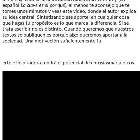
español
La clave es el por qué
), al menos te aconsejo que te
tomes unos minutos y veas este vídeo, donde el autor explica
su idea central. Sintetizando ese aporte: en cualquier cosa
que hagas tu propósito es lo que marca la diferencia. Si se
trata escribir no es distinto. Cuando queremos que nuestros
textos se publiquen es porque algo queremos aportar a la
sociedad. Una motivación suficientemente fu
erte e inspiradora tendrá el potencial de entusiasmar a otros.