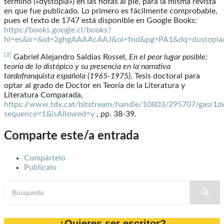
término («dystopia») en las notas al pie, para la misma revista
en que fue publicado. Lo primero es fácilmente comprobable,
pues el texto de 1747 está disponible en Google Books:
https://books.google.cl/books?
hl=es&lr=&id=2ghgAAAAcAAJ&oi=fnd&pg=PA1&dq=dustopia
[2]
Gabriel Alejandro Saldías Rossel,
En el peor lugar posible:
teoría de lo distópico y su presencia en la narrativa
tardofranquista española (1965-1975)
, Tesis doctoral para
optar al grado de Doctor en Teoría de la Literatura y
Literatura Comparada,
https://www.tdx.cat/bitstream/handle/10803/295707/gasr1d
sequence=1&isAllowed=y
, pp. 38-39.
Comparte este/a entrada
Compártelo
Publícalo
¿Quieres ser escritor?