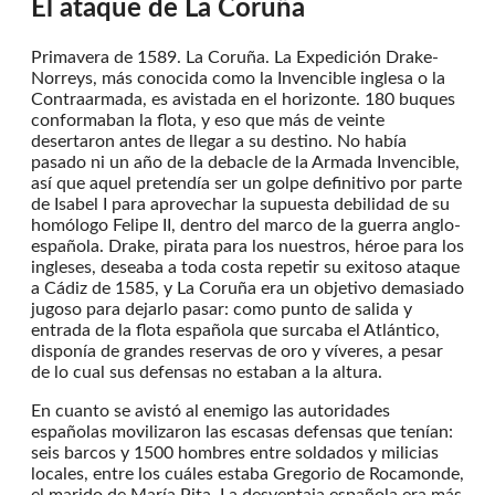
El ataque de La Coruña
Primavera de 1589. La Coruña. La Expedición Drake-
Norreys, más conocida como la Invencible inglesa o la
Contraarmada, es avistada en el horizonte. 180 buques
conformaban la flota, y eso que más de veinte
desertaron antes de llegar a su destino. No había
pasado ni un año de la debacle de la Armada Invencible,
así que aquel pretendía ser un golpe definitivo por parte
de Isabel I para aprovechar la supuesta debilidad de su
homólogo Felipe II, dentro del marco de la guerra anglo-
española. Drake, pirata para los nuestros, héroe para los
ingleses, deseaba a toda costa repetir su exitoso ataque
a Cádiz de 1585, y La Coruña era un objetivo demasiado
jugoso para dejarlo pasar: como punto de salida y
entrada de la flota española que surcaba el Atlántico,
disponía de grandes reservas de oro y víveres, a pesar
de lo cual sus defensas no estaban a la altura.
En cuanto se avistó al enemigo las autoridades
españolas movilizaron las escasas defensas que tenían:
seis barcos y 1500 hombres entre soldados y milicias
locales, entre los cuáles estaba Gregorio de Rocamonde,
el marido de María Pita. La desventaja española era más