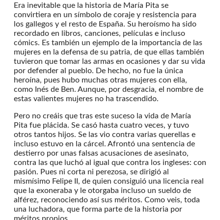
Era inevitable que la historia de María Pita se
convirtiera en un símbolo de coraje y resistencia para
los gallegos y el resto de España. Su heroísmo ha sido
recordado en libros, canciones, películas e incluso
cómics. Es también un ejemplo de la importancia de las
mujeres en la defensa de su patria, de que ellas también
tuvieron que tomar las armas en ocasiones y dar su vida
por defender al pueblo. De hecho, no fue la única
heroína, pues hubo muchas otras mujeres con ella,
como Inés de Ben. Aunque, por desgracia, el nombre de
estas valientes mujeres no ha trascendido.
Pero no creáis que tras este suceso la vida de María
Pita fue plácida. Se casó hasta cuatro veces, y tuvo
otros tantos hijos. Se las vio contra varias querellas e
incluso estuvo en la cárcel. Afrontó una sentencia de
destierro por unas falsas acusaciones de asesinato,
contra las que luchó al igual que contra los ingleses: con
pasión. Pues ni corta ni perezosa, se dirigió al
mismísimo Felipe II, de quien consiguió una licencia real
que la exoneraba y le otorgaba incluso un sueldo de
alférez, reconociendo así sus méritos. Como veis, toda
una luchadora, que forma parte de la historia por
méritos propios.