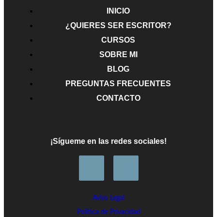
Alexander Spotswoods, un gobernador contra un
INICIO
Cómo escribir diálogos efectivos
pirata
¿QUIERES SER ESCRITOR?
CURSOS
Cómo crear una plataforma de autor en redes sociales
Cómo manejar el ritmo narrativo en tu novela
La batalla de Zalaca
Cómo construir escenas para tus novelas
SOBRE MI
BLOG
PREGUNTAS FRECUENTES
CONTACTO
¡Sígueme en las redes sociales!
Aviso Legal
Política de Privacidad