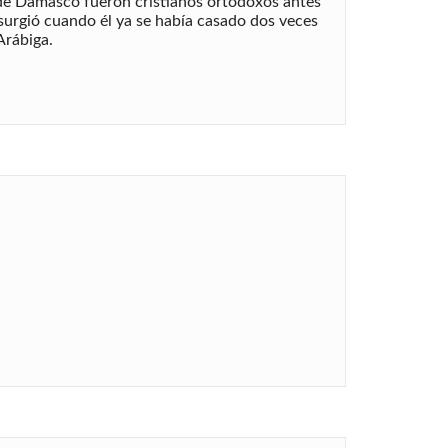
 de Damasco fueron cristianos ortodoxos antes
surgió cuando él ya se había casado dos veces
Arábiga.