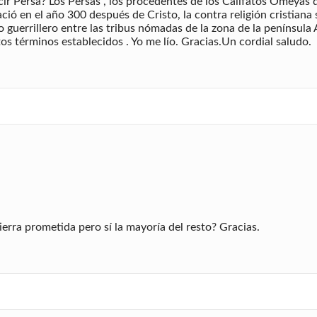
ir Persa? Los Persas , los procedentes de los Califatos Omeyas
 en el año 300 después de Cristo, la contra religión cristiana 
guerrillero entre las tribus nómadas de la zona de la península 
s términos establecidos . Yo me lío. Gracias.Un cordial saludo.
ierra prometida pero sí la mayoría del resto? Gracias.