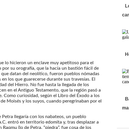
L
ca
H
que lo hicieron un enclave muy apetitoso para el
or su orografía, que la hacía un bastión fácil de
, que datan del neolítico, fueron pueblos nómadas
en los que guarecerse durante sus travesías. El
ad del Hierro. No fue hasta la llegada de los
en en el Antiguo Testamento, que la región pasó a
 Como curiosidad, según el Libro del Éxodo a los
B
a de Moisés y los suyos, cuando peregrinaban por el
ma
Petra llegaría con los nabateos, un pueblo
a.C. entró en territorio edomita y, tras desplazar a
on Raqmu (lo de Petra, “piedra”, fue cosa de los