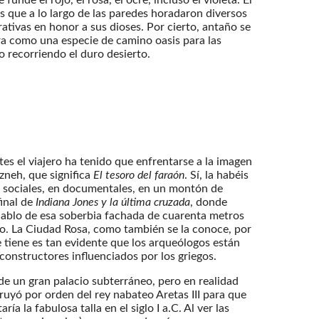
os que a lo largo de las paredes horadaron diversos
tivas en honor a sus dioses. Por cierto, antaño se
a como una especie de camino oasis para las
 recorriendo el duro desierto.
tes el viajero ha tenido que enfrentarse a la imagen
zneh, que significa
El tesoro del faraón
. Sí, la habéis
 sociales, en documentales, en un montón de
final de
Indiana Jones y la última cruzada
, donde
 hablo de esa soberbia fachada de cuarenta metros
ero. La Ciudad Rosa, como también se la conoce, por
e tiene es tan evidente que los arqueólogos están
onstructores influenciados por los griegos.
e un gran palacio subterráneo, pero en realidad
ruyó por orden del rey nabateo Aretas III para que
ía la fabulosa talla en el siglo I a.C. Al ver las