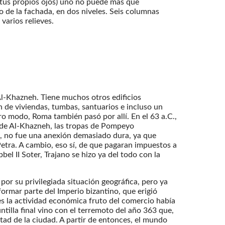
 tus propios ojos) uno no puede más que
do de la fachada, en dos niveles. Seis columnas
varios relieves.
 Al-Khazneh. Tiene muchos otros edificios
n de viviendas, tumbas, santuarios e incluso un
o modo, Roma también pasó por allí. En el 63 a.C.,
 de Al-Khazneh, las tropas de Pompeyo
a, no fue una anexión demasiado dura, ya que
Petra. A cambio, eso sí, de que pagaran impuestos a
el II Soter, Trajano se hizo ya del todo con la
por su privilegiada situación geográfica, pero ya
ormar parte del Imperio bizantino, que erigió
es la actividad económica fruto del comercio había
tilla final vino con el terremoto del año 363 que,
itad de la ciudad. A partir de entonces, el mundo