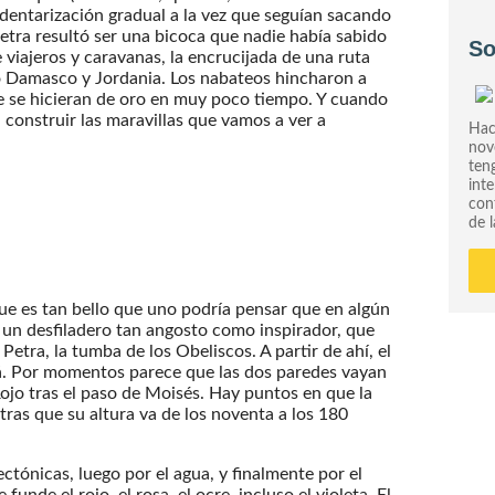
edentarización gradual a la vez que seguían sacando
tra resultó ser una bicoca que nadie había sabido
So
 viajeros y caravanas, la encrucijada de una ruta
o Damasco y Jordania. Los nabateos hincharon a
ue se hicieran de oro en muy poco tiempo. Y cuando
on construir las maravillas que vamos a ver a
Hac
nov
ten
int
con
de l
que es tan bello que uno podría pensar que en algún
 un desfiladero tan angosto como inspirador, que
tra, la tumba de los Obeliscos. A partir de ahí, el
lá. Por momentos parece que las dos paredes vayan
ojo tras el paso de Moisés. Hay puntos en que la
tras que su altura va de los noventa a los 180
ctónicas, luego por el agua, y finalmente por el
unde el rojo, el rosa, el ocre, incluso el violeta. El