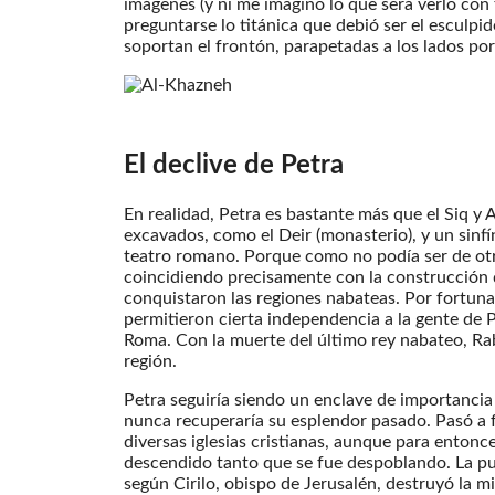
imágenes (y ni me imagino lo que será verlo con
preguntarse lo titánica que debió ser el esculpi
soportan el frontón, parapetadas a los lados por 
El declive de Petra
En realidad, Petra es bastante más que el Siq y
excavados, como el Deir (monasterio), y un sinfí
teatro romano. Porque como no podía ser de otr
coincidiendo precisamente con la construcción
conquistaron las regiones nabateas. Por fortun
permitieron cierta independencia a la gente de 
Roma. Con la muerte del último rey nabateo, Rabb
región.
Petra seguiría siendo un enclave de importancia 
nunca recuperaría su esplendor pasado. Pasó a f
diversas iglesias cristianas, aunque para entonc
descendido tanto que se fue despoblando. La pun
según Cirilo, obispo de Jerusalén, destruyó la m