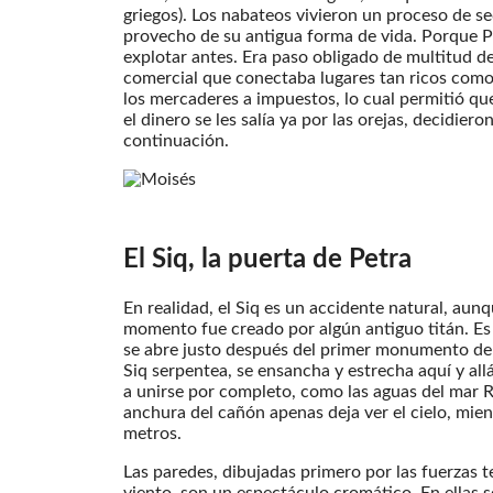
griegos). Los nabateos vivieron un proceso de s
provecho de su antigua forma de vida. Porque Pe
explotar antes. Era paso obligado de multitud de
comercial que conectaba lugares tan ricos com
los mercaderes a impuestos, lo cual permitió q
el dinero se les salía ya por las orejas, decidier
continuación.
El
Siq, la puerta de Petra
En realidad, el Siq es un accidente natural, aun
momento fue creado por algún antiguo titán. Es
se abre justo después del primer monumento de Pe
Siq serpentea, se ensancha y estrecha aquí y al
a unirse por completo, como las aguas del mar R
anchura del cañón apenas deja ver el cielo, mien
metros.
Las paredes, dibujadas primero por las fuerzas te
viento, son un espectáculo cromático. En ellas se f