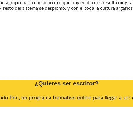
ión agropecuaria causó un mal que hoy en día nos resulta muy fam
l resto del sistema se desplomó, y con él toda la cultura argáric
¿Quieres ser escritor?
do Pen, un programa formativo online para llegar a ser e