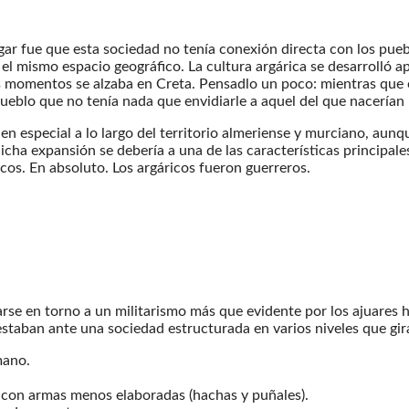
rgar fue que esta sociedad no tenía conexión directa con los puebl
n el mismo espacio geográfico. La cultura argárica se desarrolló 
 momentos se alzaba en Creta. Pensadlo un poco: mientras que e
ueblo que no tenía nada que envidiarle a aquel del que nacerían 
 en especial a lo largo del territorio almeriense y murciano, aunq
 dicha expansión se debería a una de las características princip
cos. En absoluto. Los argáricos fueron guerreros.
urarse en torno a un militarismo más que evidente por los ajuare
staban ante una sociedad estructurada en varios niveles que gi
mano.
 con armas menos elaboradas (hachas y puñales).