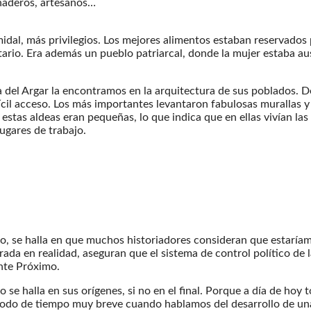
naderos, artesanos…
dal, más privilegios. Los mejores alimentos estaban reservados p
tario. Era además un pueblo patriarcal, donde la mujer estaba a
a del Argar la encontramos en la arquitectura de sus poblados. D
cil acceso. Los más importantes levantaron fabulosas murallas y
stas aldeas eran pequeñas, lo que indica que en ellas vivían las
ugares de trabajo.
to, se halla en que muchos historiadores consideran que estaría
ada en realidad, aseguran que el sistema de control político de 
ente Próximo.
 se halla en sus orígenes, si no en el final. Porque a día de hoy 
odo de tiempo muy breve cuando hablamos del desarrollo de una 