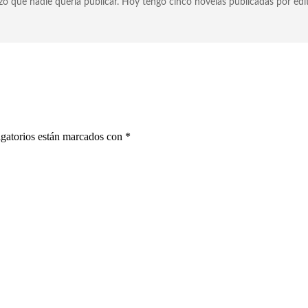
 que nadie quería publicar. Hoy tengo cinco novelas publicadas por edito
gatorios están marcados con
*