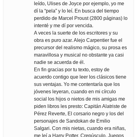
leído, Ulises de Joyce por ejemplo, yo me
dí la “pela” y lo leí. En busca del tiempo
perdido de Marcel Proust (2800 páginas) lo
intenté y me dí por vencida.
A veces la suerte de los escritores y su
obra es puro azar. Alejo Carpentier fue el
precursor del realismo mágico, su prosa es
maravillosa y musical no obstante ya casi
nadie se acuerda de él.
En fin gracias por tu texto, estoy de
acuerdo contigo que leer los clásicos tiene
sus ventajas. Yo me contentaría que los
jóvenes leyeran, cuando en mi círculo
social los hijos o nietos de mis amigas me
piden libros les presto: Capitán Alatriste de
Pérez Reverte, El corsario negro y los del
personajes de Sandokan de Emilio
Salgari. Con mis nietas, cuando era niñas,
me leí a Harry Potter, Crepúsculo, Juegos