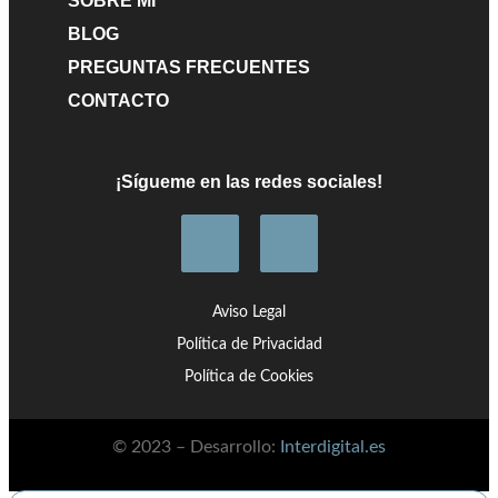
SOBRE MI
La batalla de Zalaca
Cómo construir escenas para tus novelas
BLOG
PREGUNTAS FRECUENTES
CONTACTO
¡Sígueme en las redes sociales!
Aviso Legal
Política de Privacidad
Política de Cookies
© 2023 – Desarrollo:
Interdigital.es